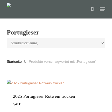
Skip
Menu
to
main
content
Portugieser
Startseite
Produkte verschlagwortet mit „Portugieser“
2025 Portugieser Rotwein trocken
5,40
€
5,40
€