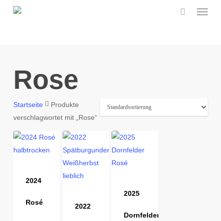
Menu
Skip
to
main
content
Rose
Startseite
Produkte
verschlagwortet mit „Rose“
2024
2025
Rosé
2022
Dornfelder