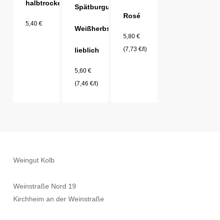
halbtrocken
Spätburgunder
Rosé
5,40
€
Weißherbst
5,80
€
(
7,73
€
/l)
lieblich
5,60
€
5,80
€
5,60
€
5,40
€
(
7,46
€
/l)
(
7,73
€
/l)
(
7,46
€
/l)
Weingut Kolb
Weinstraße Nord 19
Kirchheim an der Weinstraße