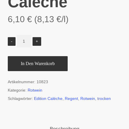
Calèche
6,10
€
(
8,13
€
/l)
In Den Warenkorb
Artikelnummer:
10823
Kategorie:
Rotwein
Schlagwörter:
Edition Caléche
,
Regent
,
Rotwein
,
trocken
Beschreibung