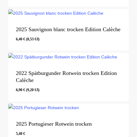
5,40
€
2025 Sauvignon blanc trocken Edition Calèche
6,40
€
(
8,53
€
/l)
6,40
€
(
8,53
€
/l)
2022 Spätburgunder Rotwein trocken Edition
Calèche
6,90
€
(
9,20
€
/l)
6,90
€
(
9,20
€
/l)
2025 Portugieser Rotwein trocken
5,40
€