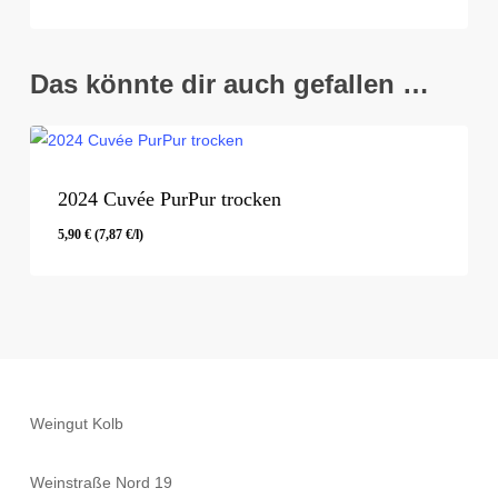
5,40
€
Das könnte dir auch gefallen …
2024 Cuvée PurPur trocken
5,90
€
(
7,87
€
/l)
5,90
€
(
7,87
€
/l)
Weingut Kolb
Weinstraße Nord 19