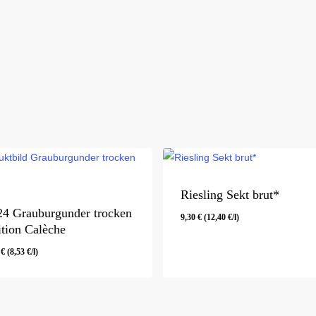
Riesling Sekt brut*
24 Grauburgunder trocken
9,30
€
(
12,40
€
/l)
ition Calèche
0
€
(
8,53
€
/l)
40
€
(
8,53
€
/l)
9,30
€
(
12,40
€
/l)