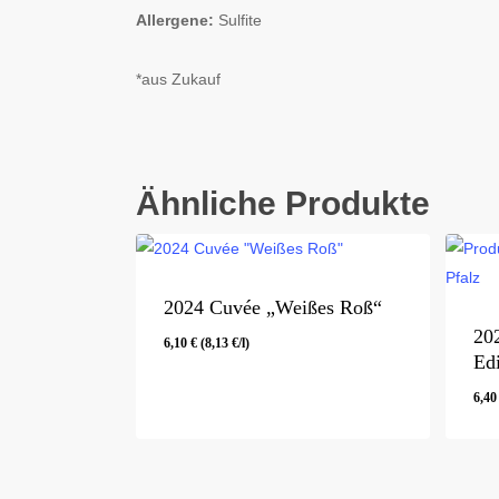
Allergene:
Sulfite
*aus Zukauf
Ähnliche Produkte
2024 Cuvée „Weißes Roß“
20
6,10
€
(
8,13
€
/l)
Ed
6,4
6,10
€
(
8,13
€
/l)
6,