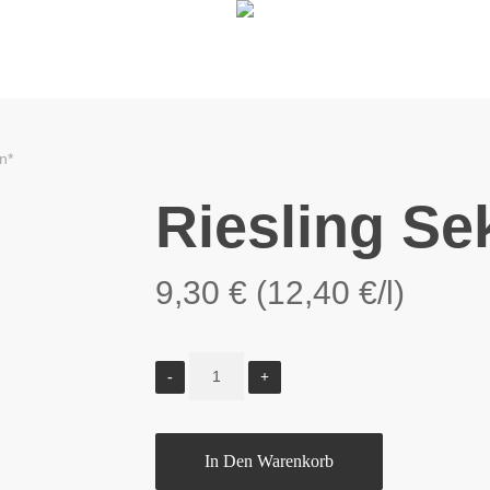
n*
Riesling Se
9,30
€
(
12,40
€
/l)
In Den Warenkorb