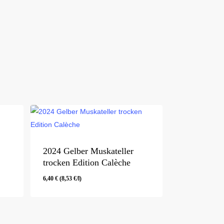
2024 Gelber Muskateller
trocken Edition Calèche
6,40
€
(
8,53
€
/l)
6,40
€
(
8,53
€
/l)