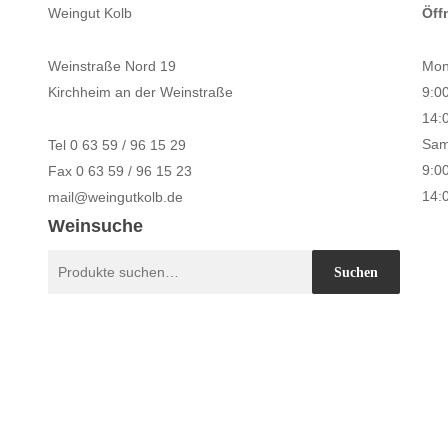
Weingut Kolb
Öff
Weinstraße Nord 19
Mon
Kirchheim an der Weinstraße
9:0
14:
Sam
Tel 0 63 59 / 96 15 29
9:0
Fax 0 63 59 / 96 15 23
14:
mail@weingutkolb.de
Weinsuche
Suche
Suchen
nach: