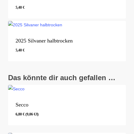
5,40
€
5,40
€
2025 Silvaner halbtrocken
5,40
€
5,40
€
Das könnte dir auch gefallen …
Secco
6,80
€
(
9,06
€
/l)
6,80
€
(
9,06
€
/l)