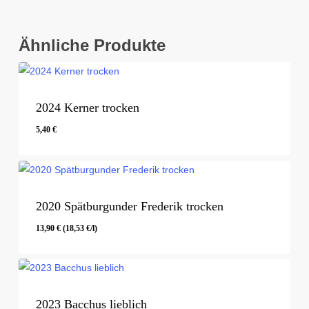
Ähnliche Produkte
2024 Kerner trocken
5,40
€
5,40
€
2020 Spätburgunder Frederik trocken
13,90
€
(
18,53
€
/l)
13,90
€
(
18,53
€
/l)
2023 Bacchus lieblich