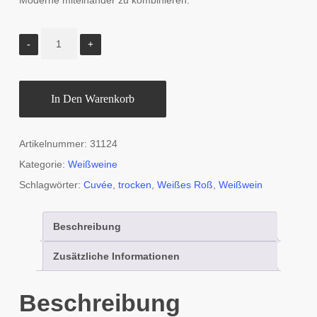
Moderne miteinander zu kombinieren.
In Den Warenkorb
Artikelnummer:
31124
Kategorie:
Weißweine
Schlagwörter:
Cuvée
,
trocken
,
Weißes Roß
,
Weißwein
Beschreibung
Zusätzliche Informationen
Beschreibung