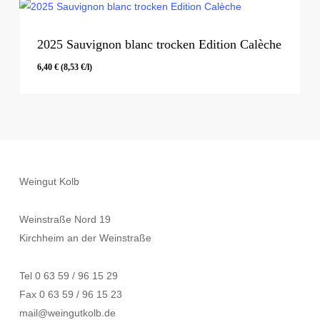
2025 Sauvignon blanc trocken Edition Calèche
6,40
€
(
8,53
€
/l)
6,40
€
(
8,53
€
/l)
Weingut Kolb
Weinstraße Nord 19
Kirchheim an der Weinstraße
Tel 0 63 59 / 96 15 29
Fax 0 63 59 / 96 15 23
mail@weingutkolb.de