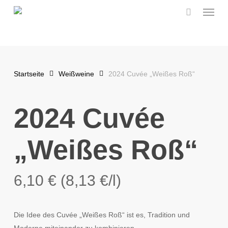
Menu
Skip
to
main
content
Startseite
Weißweine
2024 Cuvée „Weißes Roß“
2024 Cuvée
„Weißes Roß“
6,10
€
(
8,13
€
/l)
Die Idee des Cuvée „Weißes Roß“ ist es, Tradition und